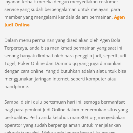
layanan terbaik mereka dengan menyediakan costumer
service yang sudah berpengalaman untuk melayani para
member yang mengalami kendala dalam permainan.
Agen
Judi Online
Dalam menu permainan yang disediakan oleh Agen Bola
Terpercaya, anda bisa menikmati permainan yang saat ini
sedang banyak diminati oleh para penggila judi, seperti Judi
Togel, Poker Online dan Domino qq yang juga dimainkan
dengan cara online. Yang dibutuhkan adalah alat untuk bisa
menggunakan jaringan internet, seperti komputer atau
handphone.
Sampai disini dulu pertemuan hari ini, semoga bermanfaat
bagi para peminat Judi Online dalam menemukan situs yang
berkualitas. Perlu anda ketahui, main303.org menyediakan
operator yang sudah berpengalaman untuk menjalankan
seluruh transaksi. Maka anda jangan heran jika proses