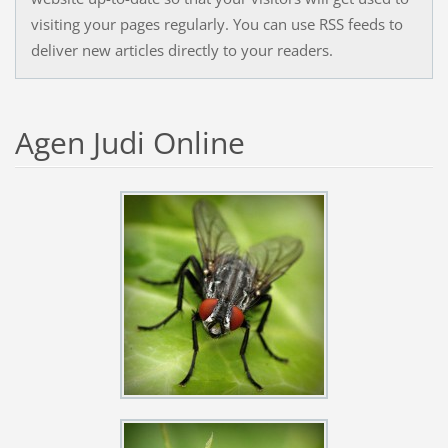
visiting your pages regularly. You can use RSS feeds to
deliver new articles directly to your readers.
Agen Judi Online